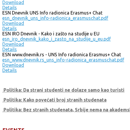
Download
Details
ESN Dnevnik UNS Info radionica Erasmus+ Chat
esn_dnevnik_uns_info-radionica_erasmuschat.pdf
Download
Details
ESN IRO Dnevnik - Kako i zašto na studije u EU
esn_iro_dnevnik_kako_i_zasto_na_studije_u_eu.pdf
Download
Details
ESN www.dnevnik.rs - UNS Info radionica Erasmus+ Chat
esn_www.dnevnik.rs_uns_info-radionica_erasmuschat.pdf
Download
Details
Politika: Da strani studenti ne dolaze samo kao turisti
Politika: Kako povećati broj stranih studenata
Politika: Bez stranih studenata, Srbije nema na akadems
EVENTS