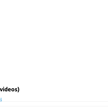
videos)
uš