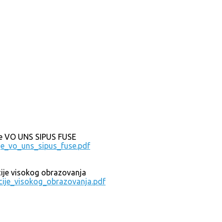
cije VO UNS SIPUS FUSE
ije_vo_uns_sipus_fuse.pdf
acije visokog obrazovanja
acije_visokog_obrazovanja.pdf